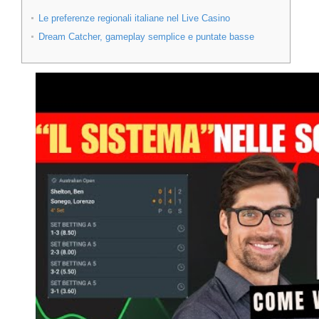
Le preferenze regionali italiane nel Live Casino
Dream Catcher, gameplay semplice e puntate basse