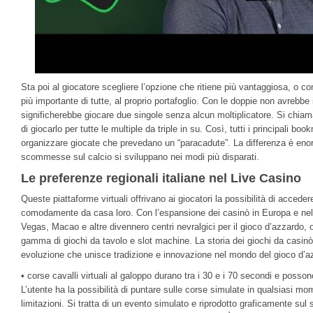
Sta poi al giocatore scegliere l’opzione che ritiene più vantaggiosa, o co
più importante di tutte, al proprio portafoglio. Con le doppie non avrebbe
significherebbe giocare due singole senza alcun moltiplicatore. Si chia
di giocarlo per tutte le multiple da triple in su. Così, tutti i principali boo
organizzare giocate che prevedano un “paracadute”. La differenza è eno
scommesse sul calcio si sviluppano nei modi più disparati.
Le preferenze regionali italiane nel Live Casino
Queste piattaforme virtuali offrivano ai giocatori la possibilità di acced
comodamente da casa loro. Con l’espansione dei casinò in Europa e nel 
Vegas, Macao e altre divennero centri nevralgici per il gioco d’azzardo, 
gamma di giochi da tavolo e slot machine. La storia dei giochi da casinò
evoluzione che unisce tradizione e innovazione nel mondo del gioco d’a
• corse cavalli virtuali al galoppo durano tra i 30 e i 70 secondi e poss
L’utente ha la possibilità di puntare sulle corse simulate in qualsiasi m
limitazioni. Si tratta di un evento simulato e riprodotto graficamente su