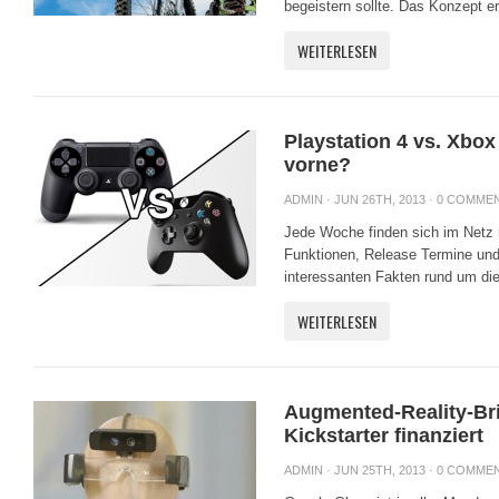
begeistern sollte. Das Konzept eri
WEITERLESEN
Playstation 4 vs. Xbo
vorne?
ADMIN
· JUN 26TH, 2013 ·
0 COMME
Jede Woche finden sich im Netz 
Funktionen, Release Termine und 
interessanten Fakten rund um di
WEITERLESEN
Augmented-Reality-Bril
Kickstarter finanziert
ADMIN
· JUN 25TH, 2013 ·
0 COMME