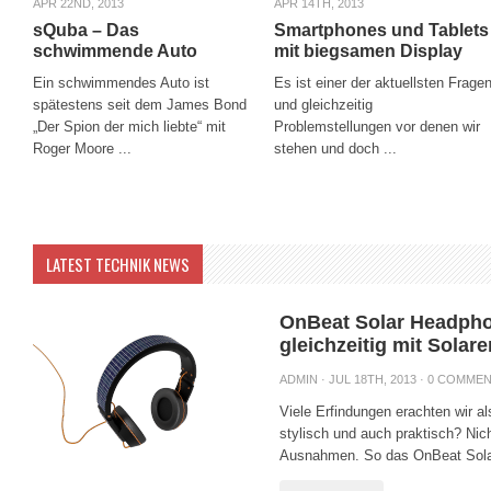
APR 22ND, 2013
APR 14TH, 2013
sQuba – Das
Smartphones und Tablets
schwimmende Auto
mit biegsamen Display
Ein schwimmendes Auto ist
Es ist einer der aktuellsten Frage
spätestens seit dem James Bond
und gleichzeitig
„Der Spion der mich liebte“ mit
Problemstellungen vor denen wir
Roger Moore ...
stehen und doch ...
LATEST TECHNIK NEWS
OnBeat Solar Headpho
gleichzeitig mit Solar
ADMIN
· JUL 18TH, 2013 ·
0 COMME
Viele Erfindungen erachten wir al
stylisch und auch praktisch? Nich
Ausnahmen. So das OnBeat Solar