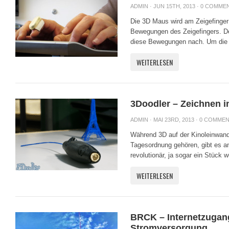
ADMIN
· JUN 15TH, 2013 ·
0 COMME
Die 3D Maus wird am Zeigefinger a
Bewegungen des Zeigefingers. D
diese Bewegungen nach. Um die 
WEITERLESEN
3Doodler – Zeichnen i
ADMIN
· MAI 23RD, 2013 ·
0 COMME
Während 3D auf der Kinoleinwan
Tagesordnung gehören, gibt es a
revolutionär, ja sogar ein Stück we
WEITERLESEN
BRCK – Internetzugan
Stromversorgung