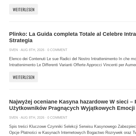
WEITERLESEN
Plinko: La Guida completa Totale al Celebre Intr
Strategia
SVEN
· AUG 8TH, 2026 ·
0 COMMENT
Elenco dei Contenuti Le sue Radici del Nostro Intrattenimento In che mo
Intrattenimento Le Differenti Varianti Offerte Approcci Vincenti per Aument
WEITERLESEN
Najwyżej oceniane Kasyna hazardowe W sieci – 
Użytkowników Pragnących Wyjątkowych Emocji
SVEN
· AUG 8TH, 2026 ·
0 COMMENT
Spis treści Kluczowe Czynniki Selekcji Serwisu Kasynowego Zabezpiec
Opcje Płatności w Kasynach Internetowych Bogactwo Rozrywek oraz Tw