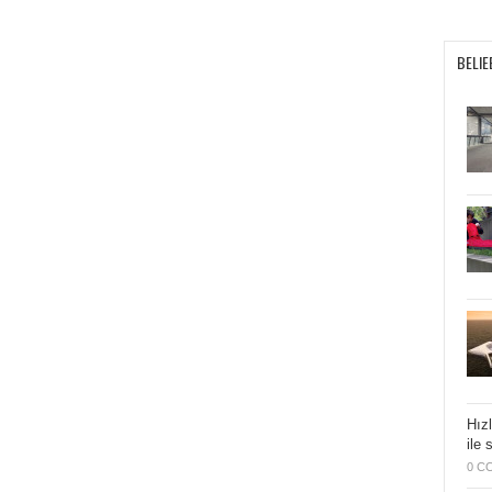
BELIE
Hızl
ile 
0 C