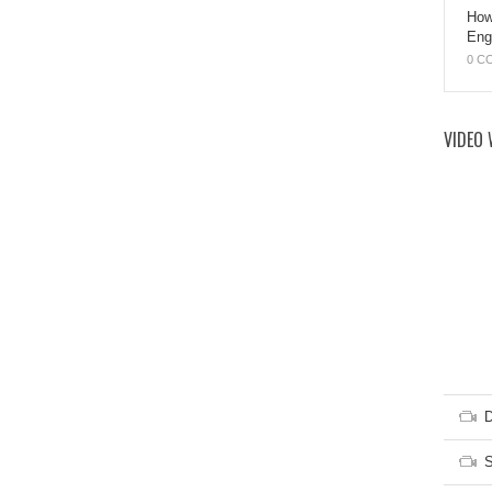
How
Eng
0 C
VIDEO 
D
S