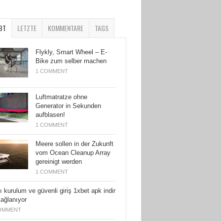
BT
LETZTE
KOMMENTARE
TAGS
Flykly, Smart Wheel – E-
Bike zum selber machen
1 COMMENT
Luftmatratze ohne
Generator in Sekunden
aufblasen!
1 COMMENT
Meere sollen in der Zukunft
vom Ocean Cleanup Array
gereinigt werden
1 COMMENT
ı kurulum ve güvenli giriş 1xbet apk indir
sağlanıyor
OMMENT