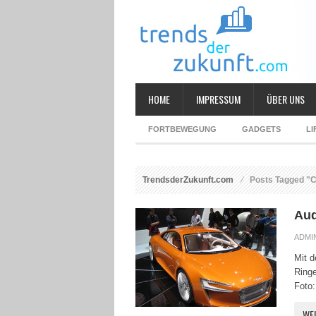
HOME
IMPRESSUM
ÜBER UNS
FORTBEWEGUNG
GADGETS
LI
TrendsderZukunft.com
Posts Tagged "
Aud
ADMI
Mit d
Ringe
Foto:
WE