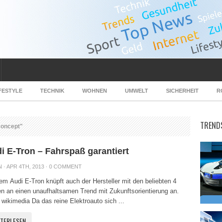
FESTYLE
TECHNIK
WOHNEN
UMWELT
SICHERHEIT
R
TREND
Concept"
i E-Tron – Fahrspaß garantiert
N
· APR 4TH, 2013 ·
0 COMMENT
em Audi E-Tron knüpft auch der Hersteller mit den beliebten 4
n an einen unaufhaltsamen Trend mit Zukunftsorientierung an.
 wikimedia Da das reine Elektroauto sich ...
ITERLESEN