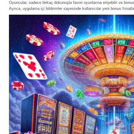
Oyuncular, sadece birkaç dokunuşla favori oyunlarına erişebilir ve bonus tur
Ayrıca, uygulama içi bildirimler sayesinde kullanıcılar yeni bonus fırsatl