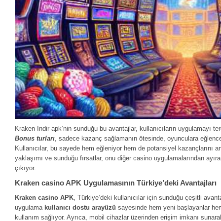
Kraken Indir apk’nin sunduğu bu avantajlar, kullanıcıların uygulamayı ter
Bonus turları
, sadece kazanç sağlamanın ötesinde, oyunculara eğlencel
Kullanıcılar, bu sayede hem eğleniyor hem de potansiyel kazançlarını artır
yaklaşımı ve sunduğu fırsatlar, onu diğer casino uygulamalarından ayıran
çıkıyor.
Kraken casino APK Uygulamasının Türkiye’deki Avantajları
Kraken casino APK
, Türkiye’deki kullanıcılar için sunduğu çeşitli avant
uygulama
kullanıcı dostu arayüzü
sayesinde hem yeni başlayanlar hem 
kullanım sağlıyor. Ayrıca, mobil cihazlar üzerinden erişim imkanı sunarak,