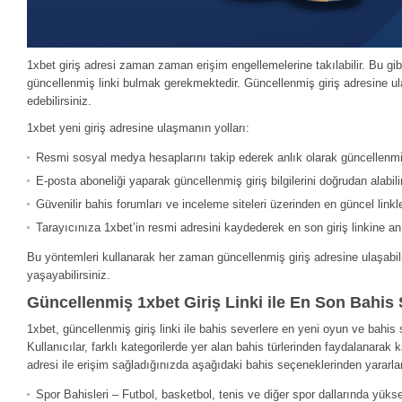
1xbet giriş adresi zaman zaman erişim engellemelerine takılabilir. Bu g
güncellenmiş linki bulmak gerekmektedir. Güncellenmiş giriş adresine ul
edebilirsiniz.
1xbet yeni giriş adresine ulaşmanın yolları:
Resmi sosyal medya hesaplarını takip ederek anlık olarak güncellenmiş 
E-posta aboneliği yaparak güncellenmiş giriş bilgilerini doğrudan alabilir
Güvenilir bahis forumları ve inceleme siteleri üzerinden en güncel linkler
Tarayıcınıza 1xbet’in resmi adresini kaydederek en son giriş linkine anı
Bu yöntemleri kullanarak her zaman güncellenmiş giriş adresine ulaşabili
yaşayabilirsiniz.
Güncellenmiş 1xbet Giriş Linki ile En Son Bahis
1xbet, güncellenmiş giriş linki ile bahis severlere en yeni oyun ve bahis
Kullanıcılar, farklı kategorilerde yer alan bahis türlerinden faydalanarak kaz
adresi ile erişim sağladığınızda aşağıdaki bahis seçeneklerinden yararlan
Spor Bahisleri – Futbol, basketbol, tenis ve diğer spor dallarında yükse