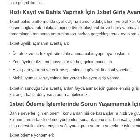
hale getirebilirsiniz.
Hızlı Kayıt ve Bahis Yapmak İçin 1xbet Giriş Avant
1xbet bahis platformunda üyelik açma süreci oldukça hızlı ve pratiktir. G
erişim sağlayarak dakikalar içinde üyelik oluşturabilir ve bahis yapmaya b
tamamlandıktan sonra yatırımlarınızı hızlıca gerçekleştirerek oyunlara kat
1xbet üyelik açmanın avantajları:
Ücretsiz ve hızlı kayıt süreci ile anında bahis yapmaya başlama.
Yeni üyelere özel promosyonlar ve hoş geldin bonusları.
Hızlı para yatırma ve çekme işlemleri ile güvenli finansal yönetim.
Mobil uyumluluk sayesinde her yerden kolayca giriş yapma.
1xbet’in sunduğu tüm avantajlardan faydalanmak için güncellenmiş giriş a
kazançlı bahis dünyasına adım atabilirsiniz.
1xbet Ödeme İşlemlerinde Sorun Yaşamamak İçi
Bahis severler için en önemli konulardan biri de kazançlarını hızlı ve güv
kullanıcılarına farklı ödeme yöntemleri sunarak sorunsuz finansal işlem
giriş adresi ile siteye erişim sağlayarak para yatırma ve çekme işlemlerini
1xbet ödeme yöntemleri: