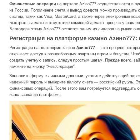
Финансовые операции
на портале Azino777 осуществляются в ру
из России. Пополнение счета и вывод средств можно производить
систем, таких как Visa, MasterCard, а также через электронные кош
Быстрые выплаты и отсутствие комиссий делают процесс управлен
Благодаря этому Azino777 остается одним из лидеров на рынке онл
Регистрация на платформе казино Азино777: 
Регистрация на платформе казино
Азино777
— это процесс, которы
открывает доступ к разнообразным азартным играм и бонусам. Чтоб
создать учетную запись, следуя простым шагам. Прежде всего, за
нажмите на кнопку
“Регистрация”
.
Заполните форму с личными данными: укажите действующий адрес
надежный пароль и выберите валюту счета — российский рубль. Э
финансовых операций. После этого вам потребуется подтвердить с
использования платформы.