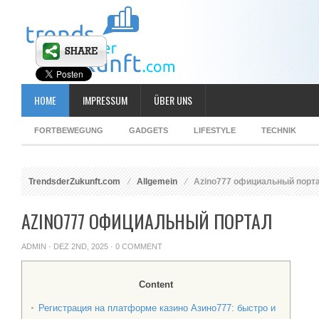
HOME
IMPRESSUM
ÜBER UNS
FORTBEWEGUNG
GADGETS
LIFESTYLE
TECHNIK
TrendsderZukunft.com
Allgemein
Azino777 официальный порт
AZINO777 ОФИЦИАЛЬНЫЙ ПОРТАЛ
ADMIN
· DEZ 2ND, 2025 ·
0 COMMENT
Content
Регистрация на платформе казино Азино777: быстро и