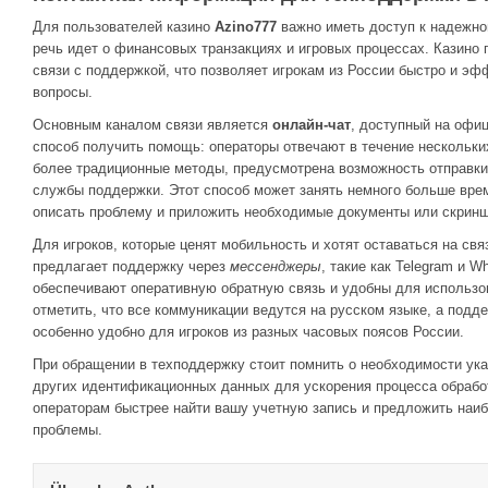
Для пользователей казино
Azino777
важно иметь доступ к надежно
речь идет о финансовых транзакциях и игровых процессах. Казино 
связи с поддержкой, что позволяет игрокам из России быстро и э
вопросы.
Основным каналом связи является
онлайн-чат
, доступный на офи
способ получить помощь: операторы отвечают в течение нескольких
более традиционные методы, предусмотрена возможность отправк
службы поддержки. Этот способ может занять немного больше врем
описать проблему и приложить необходимые документы или скрин
Для игроков, которые ценят мобильность и хотят оставаться на свя
предлагает поддержку через
мессенджеры
, такие как Telegram и 
обеспечивают оперативную обратную связь и удобны для использо
отметить, что все коммуникации ведутся на русском языке, а подде
особенно удобно для игроков из разных часовых поясов России.
При обращении в техподдержку стоит помнить о необходимости ук
других идентификационных данных для ускорения процесса обработ
операторам быстрее найти вашу учетную запись и предложить на
проблемы.