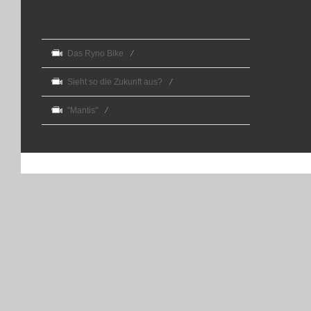
Das Ryno Bike
Sieht so die Zukunft aus?
"Mantis"