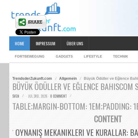
HOME
IMPRESSUM
ÜBER UNS
FORTBEWEGUNG
GADGETS
LIFESTYLE
TECHNIK
TrendsderZukunft.com
Allgemein
Büyük Ödüller ve Eğlence Bah
BÜYÜK ÖDÜLLER VE EĞLENCE BAHISCOM 
SVEN
· JUL 3RD, 2026 ·
0 COMMENT
TABLE;MARGIN-BOTTOM: 1EM;PADDING: 1
CONTENT
OYNANIŞ MEKANIKLERI VE KURALLAR: B