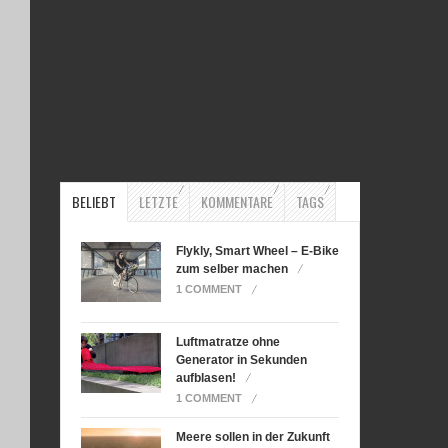
BELIEBT
LETZTE
KOMMENTARE
TAGS
Flykly, Smart Wheel – E-Bike
zum selber machen
1 COMMENT
Luftmatratze ohne
Generator in Sekunden
aufblasen!
1 COMMENT
Meere sollen in der Zukunft