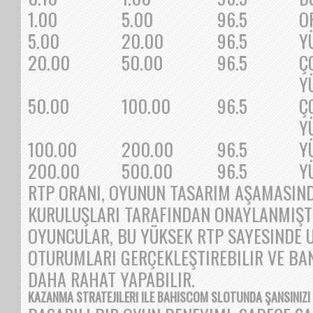
1.00
5.00
96.5
O
5.00
20.00
96.5
Y
20.00
50.00
96.5
Ç
Y
50.00
100.00
96.5
Ç
Y
100.00
200.00
96.5
Y
200.00
500.00
96.5
Y
RTP ORANI, OYUNUN TASARIM AŞAMASIN
KURULUŞLARI TARAFINDAN ONAYLANMIŞTI
OYUNCULAR, BU YÜKSEK RTP SAYESINDE 
OTURUMLARI GERÇEKLEŞTIREBILIR VE BA
DAHA RAHAT YAPABILIR.
KAZANMA STRATEJILERI ILE BAHISCOM SLOTUNDA ŞANSINIZI 