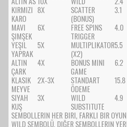
ALTIN AS
10X
WILD
2.4
KIRMIZI
8X
SCATTER
3.1
KARO
(BONUS)
MAVI
6X
FREE SPINS
4.0
ŞIMŞEK
TRIGGER
YEŞIL
5X
MULTIPLIKATOR
5.5
YAPRAK
(X2)
ALTIN
4X
BONUS MINI
6.2
ÇARK
GAME
KLASIK
2X‑3X
STANDART
15.8
MEYVE
ÖDEME
SIYAH
3X
WILD
4.9
KUŞ
SUBSTITUTE
SEMBOLLERIN HER BIRI, FARKLI BIR OYUN
WILD SEMBOLÜ, DIĞER SEMBOLLERIN YER