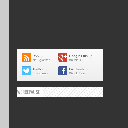
RSS
Google Plus
Neuigkeiten
Werde +1
Twitter
Facebook
Folge uns
Werde Fan
WERBEPAUSE