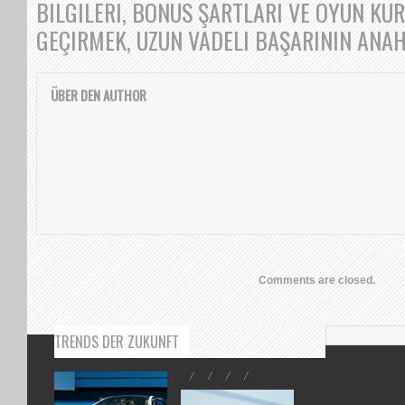
BILGILERI, BONUS ŞARTLARI VE OYUN KU
GEÇIRMEK, UZUN VADELI BAŞARININ ANAH
ÜBER DEN AUTHOR
Comments are closed.
TRENDS DER ZUKUNFT