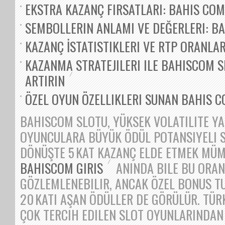
EKSTRA KAZANÇ FIRSATLARI: BAHIS CO
SEMBOLLERIN ANLAMI VE DEĞERLERI: B
KAZANÇ İSTATISTIKLERI VE RTP ORANLA
KAZANMA STRATEJILERI ILE BAHISCOM S
ARTIRIN
ÖZEL OYUN ÖZELLIKLERI SUNAN BAHIS 
BAHISCOM SLOTU, YÜKSEK VOLATILITE YA
OYUNCULARA BÜYÜK ÖDÜL POTANSIYELI 
DÖNÜŞTE 5 KAT KAZANÇ ELDE ETMEK MÜ
BAHISCOM GIRIS
ANINDA BILE BU ORA
GÖZLEMLENEBILIR, ANCAK ÖZEL BONUS TU
20 KATI AŞAN ÖDÜLLER DE GÖRÜLÜR.
TÜR
ÇOK TERCIH EDILEN SLOT OYUNLARINDAN 