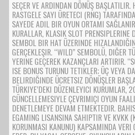
SEÇER VE ARDINDAN DÖNÜŞ BAŞLATILIR. 
RASTGELE SAYI ÜRETECI (RNG) TARAFINDA
SAYEDE ADIL BIR OYUN ORTAMI SAĞLANIR
KURALLAR, KLASIK SLOT PRENSIPLERINE D
SEMBOL BIR HAT ÜZERINDE HIZALANDIĞI
GERÇEKLEŞIR. “WILD” SEMBOLÜ, DIĞER 
YERINE GEÇEREK KAZANÇLARI ARTIRIR. “
ISE BONUS TURUNU TETIKLER; ÜÇ VEYA D
BELIRDIĞINDE ÜCRETSIZ DÖNÜŞLER BAŞLA
TÜRKIYE’DEKI DÜZENLEYICI KURUMLAR, 2
GÜNCELLEMESIYLE ÇEVRIMIÇI OYUN FAALI
DENETLEMEYE DEVAM ETMEKTEDIR. BAHI
EGAMING LISANSINA SAHIPTIR VE KVKK (K
KORUNMASI KANUNU) KAPSAMINDA VERI 