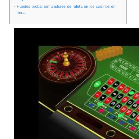
Puedes probar simuladores de ruleta en los casinos en
línea