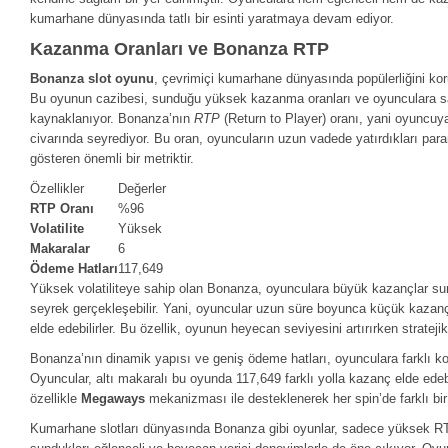
kumarhane dünyasında tatlı bir esinti yaratmaya devam ediyor.
Kazanma Oranları ve Bonanza RTP
Bonanza slot oyunu
, çevrimiçi kumarhane dünyasında popülerliğini kor
Bu oyunun cazibesi, sunduğu yüksek kazanma oranları ve oyunculara s
kaynaklanıyor. Bonanza’nın
RTP
(Return to Player) oranı, yani oyuncuy
civarında seyrediyor. Bu oran, oyuncuların uzun vadede yatırdıkları paran
gösteren önemli bir metriktir.
Özellikler
Değerler
RTP Oranı
%96
Volatilite
Yüksek
Makaralar
6
Ödeme Hatları
117,649
Yüksek volatiliteye sahip olan Bonanza, oyunculara büyük kazançlar su
seyrek gerçekleşebilir. Yani, oyuncular uzun süre boyunca küçük kazanç
elde edebilirler. Bu özellik, oyunun heyecan seviyesini artırırken strateji
Bonanza’nın dinamik yapısı ve geniş ödeme hatları, oyunculara farklı k
Oyuncular, altı makaralı bu oyunda 117,649 farklı yolla kazanç elde edebi
özellikle
Megaways
mekanizması ile desteklenerek her spin’de farklı bi
Kumarhane slotları dünyasında Bonanza gibi oyunlar, sadece yüksek RTP