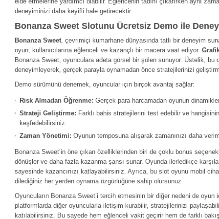
elde etmelerine yardımcı olabilir. Eğlencenin tadını çıkarırken aynı za
deneyiminizi daha keyifli hale getirecektir.
Bonanza Sweet Slotunu Ücretsiz Demo ile Deney
Bonanza Sweet
, çevrimiçi kumarhane dünyasında tatlı bir deneyim sun
oyun, kullanıcılarına eğlenceli ve kazançlı bir macera vaat ediyor.
Grafik
Bonanza Sweet, oyunculara adeta görsel bir şölen sunuyor. Üstelik, bu
deneyimleyerek, gerçek parayla oynamadan önce stratejilerinizi geliştirme 
Demo sürümünü denemek, oyuncular için birçok avantaj sağlar:
Risk Almadan Öğrenme:
Gerçek para harcamadan oyunun dinamiklerin
Strateji Geliştirme:
Farklı bahis stratejilerini test edebilir ve hangisi
keşfedebilirsiniz.
Zaman Yönetimi:
Oyunun temposuna alışarak zamanınızı daha verimli 
Bonanza Sweet’in öne çıkan özelliklerinden biri de çoklu bonus seçenekl
dönüşler ve daha fazla kazanma şansı sunar. Oyunda ilerledikçe karşıla
sayesinde kazancınızı katlayabilirsiniz. Ayrıca, bu slot oyunu mobil cih
dilediğiniz her yerden oynama özgürlüğüne sahip olursunuz.
Oyuncuların Bonanza Sweet’i tercih etmesinin bir diğer nedeni de oyun iç
platformlarda diğer oyuncularla iletişim kurabilir, stratejilerinizi paylaşabil
katılabilirsiniz. Bu sayede hem eğlenceli vakit geçirir hem de farklı bak