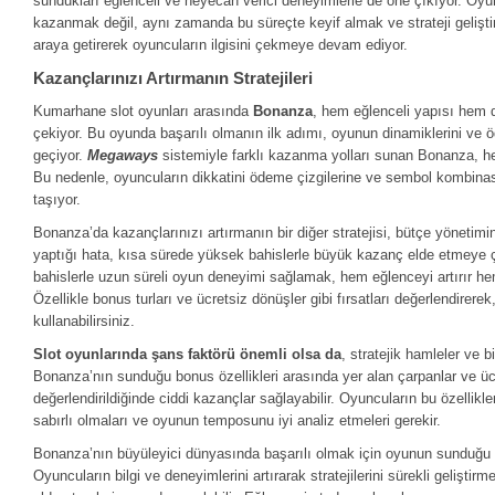
sundukları eğlenceli ve heyecan verici deneyimlerle de öne çıkıyor. Oyu
kazanmak değil, aynı zamanda bu süreçte keyif almak ve strateji gelişti
araya getirerek oyuncuların ilgisini çekmeye devam ediyor.
Kazançlarınızı Artırmanın Stratejileri
Kumarhane slot oyunları arasında
Bonanza
, hem eğlenceli yapısı hem d
çekiyor. Bu oyunda başarılı olmanın ilk adımı, oyunun dinamiklerini ve 
geçiyor.
Megaways
sistemiyle farklı kazanma yolları sunan Bonanza, he
Bu nedenle, oyuncuların dikkatini ödeme çizgilerine ve sembol kombin
taşıyor.
Bonanza’da kazançlarınızı artırmanın bir diğer stratejisi, bütçe yönetim
yaptığı hata, kısa sürede yüksek bahislerle büyük kazanç elde etmeye 
bahislerle uzun süreli oyun deneyimi sağlamak, hem eğlenceyi artırır h
Özellikle bonus turları ve ücretsiz dönüşler gibi fırsatları değerlendirerek
kullanabilirsiniz.
Slot oyunlarında şans faktörü önemli olsa da
, stratejik hamleler ve bi
Bonanza’nın sunduğu bonus özellikleri arasında yer alan çarpanlar ve ü
değerlendirildiğinde ciddi kazançlar sağlayabilir. Oyuncuların bu özellikler
sabırlı olmaları ve oyunun temposunu iyi analiz etmeleri gerekir.
Bonanza’nın büyüleyici dünyasında başarılı olmak için oyunun sunduğu t
Oyuncuların bilgi ve deneyimlerini artırarak stratejilerini sürekli gelişti