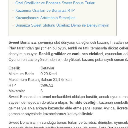
Özel Özellikler ve Bonanza Sweet Bonus Turları
Kazanma Oranları ve Bonanza RTP
Kazançlarınızı Artırmanın Stratejileri
Bonanza Sweet Slotunu Ücretsiz Demo ile Deneyimleyin
Sweet Bonanza
, çevrimiçi slot dünyasında eğlenceli kazanç fırsatları 
Play tarafından geliştirilen bu oyun, renkli ve tatlı temasıyla dikkat çek
deneyim sunuyor.
Renkli grafikler
ve
canlı ses efektleri
, oyuncuları ad
Oyunun en cazip yönlerinden biri de yüksek kazanç potansiyeli sunan özel
Özellik
Detaylar
Minimum Bahis
0.20 Kredi
Maksimum Kazanç
Bahsin 21,175 katı
RTP
%96.51
Makaralar
6
Sweet Bonanza’nın temel mekanikleri oldukça basittir, ancak oyun sırasın
sayesinde heyecan doruklara ulaşır.
Tumble özelliği
, kazanan semboller
gelmesiyle arka arkaya kazançlar elde etme şansı sunar. Ayrıca,
ücrets
çarpanlar sayesinde kazançlarınızı katlayabilirsiniz.
Sweet Bonanza’nın sunduğu bonus turları ve ücretsiz dönüşler, oyuncuları