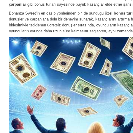
çarpanlar
gibi bonus turları sayesinde büyük kazançlar elde etme şansın
Bonanza Sweet’in en cazip yönlerinden biri de sunduğu
özel bonus turl
dönüşler ve çarpanlarla dolu bir deneyim sunarak, kazançlarını artırma fırs
birleşimiyle tetiklenen ücretsiz dönüşler sırasında, oyuncuların kazançları 
oyuncuların oyunda daha uzun süre kalmasını sağlarken, aynı zamanda 