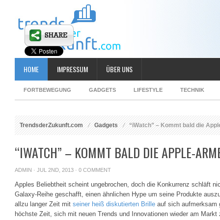
HOME
IMPRESSUM
ÜBER UNS
FORTBEWEGUNG
GADGETS
LIFESTYLE
TECHNIK
TrendsderZukunft.com
Gadgets
“iWatch” – Kommt bald die App
“IWATCH” – KOMMT BALD DIE APPLE-AR
ADMIN
· JUL 2ND, 2013 ·
0 COMMENT
Apples Beliebtheit scheint ungebrochen, doch die Konkurrenz schläft ni
Galaxy-Reihe geschafft, einen ähnlichen Hype um seine Produkte auszu
allzu langer Zeit mit
seiner heiß diskutierten Brille
auf sich aufmerksam g
höchste Zeit, sich mit neuen Trends und Innovationen wieder am Markt