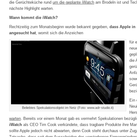
die Gerüchteküche rund
um die geplante iWatch
am Brodeln ist und Tec
nächste Highlight warten.
Wann kommt die iWatch?
Rechtzeitig zum Monatsbeginn wurde bekannt gegeben,
dass Apple in 
angesucht hat
, womit sich die Anzeichen
für 
neue
gepl
die 
gerü
Anfa
sowo
Gerä
bezi
Ein 
Neui
Beliebtes Spekulationsobjekt im Netz (Foto: www.adr-studio.it)
Hers
warten
. Bereits vor einem Monat gab es vermehrt Spekulationen bezügl
iWatch
als CEO Tim Cook verkündete, dass tragbare Produkte ihre Marktr
sollte Apple jedoch nicht abwarten, denn Cook steht durchaus unter Zug
Tatsache, dass seit dem Ausscheiden des verstorbenen Firmengründers 