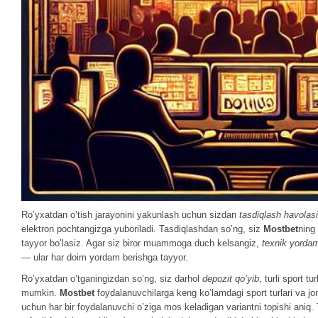
Ro’yxatdan o’tish jarayonini yakunlash uchun sizdan
tasdiqlash havolas
elektron pochtangizga yuboriladi. Tasdiqlashdan so’ng, siz
Mostbet
ning
tayyor bo’lasiz. Agar siz biror muammoga duch kelsangiz,
texnik yorda
— ular har doim yordam berishga tayyor.
Ro’yxatdan o’tganingizdan so’ng, siz darhol
depozit qo’yib
, turli sport tu
mumkin.
Mostbet
foydalanuvchilarga keng ko’lamdagi sport turlari va jonli
uchun har bir foydalanuvchi o’ziga mos keladigan variantni topishi aniq. 