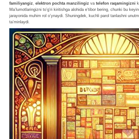
familiyangiz
,
elektron pochta manzilingiz
va
telefon raqamingizni
ki
Ma’lumotlaringizni to’g’ri kiritishga alohida e’tibor bering, chunki bu keyi
jarayonida muhim rol o’ynaydi. Shuningdek, kuchli parol tanlashni unutm
ta’minlaydi.