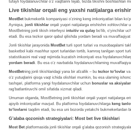
tufayli foydalanuvchilar o’z vaqtlarini tejab, tezda tikishni boshlashlari 
Live tikishlar orqali eng yaxshi natijalarga erish
MostBet
bukmekerlik kompaniyasi o‘zining keng imkoniyatlari bilan ko‘pl
Ayniqsa,
jonli tikishlar
orqali yuqori natijalarga erishishni xohlovchilar 
MostBetning jonli tikish interfeysi
intuitiv va qulay
bo‘lib, o‘yinchilar u
etadi. Bu esa tezkor qaror qabul qilishda yordam beradi va muvaffaqiyat 
Jonli tikishlar jarayonida
MostBet
turli sport turlari va musobaqalarni takl
basketbol kabi mashhur sport turlaridan tortib, kamroq tanilgan sport tur
statistikasini real vaqt rejimida kuzatish imkoniyati esa foydalanuvchila
yordam beradi
. Bu esa o‘z navbatida foydalanuvchilarning muvaffaqiyatg
MostBet
ning jonli tikishlaridagi yana bir afzallik – bu
tezkor to‘lovlar
va 
o‘z yutuqlarini qisqa vaqt ichida olishlari mumkin, bu esa ularning ish
tashqari, platforma yangi foydalanuvchilar uchun
bonuslar va aksiyalar
rag‘batlantiruvchi omil sifatida xizmat qiladi.
Umuman olganda, MostBetning jonli tikishlari orqali yuqori natijalarga eri
ajoyib imkoniyatlar mavjud. Bu platforma foydalanuvchilarga
keng tanlo
to‘lovlarni
taqdim etadi, bu esa uni bozorda yetakchi bukmekerlardan bir
G’alaba qozonish strategiyalari: Most bet live tikishlari
Most Bet
platformasida jonli tikishlar orqali g‘alaba qozonish strategiyala