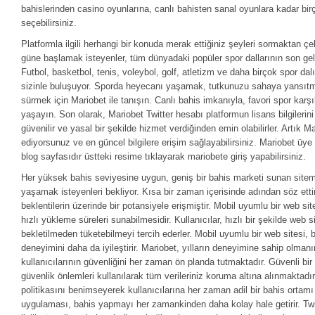
bahislerinden casino oyunlarına, canlı bahisten sanal oyunlara kadar bir
seçebilirsiniz.
Platformla ilgili herhangi bir konuda merak ettiğiniz şeyleri sormaktan ç
güne başlamak isteyenler, tüm dünyadaki popüler spor dallarının son geli
Futbol, basketbol, tenis, voleybol, golf, atletizm ve daha birçok spor dal
sizinle buluşuyor. Sporda heyecanı yaşamak, tutkunuzu sahaya yansıt
sürmek için Mariobet ile tanışın. Canlı bahis imkanıyla, favori spor kar
yaşayın. Son olarak, Mariobet Twitter hesabı platformun lisans bilgilerini 
güvenilir ve yasal bir şekilde hizmet verdiğinden emin olabilirler. Artık Ma
ediyorsunuz ve en güncel bilgilere erişim sağlayabilirsiniz. Mariobet üye o
blog sayfasıdır üstteki resime tıklayarak mariobete giriş yapabilirsiniz.
Her yüksek bahis seviyesine uygun, geniş bir bahis marketi sunan sitemi
yaşamak isteyenleri bekliyor. Kısa bir zaman içerisinde adından söz et
beklentilerin üzerinde bir potansiyele erişmiştir. Mobil uyumlu bir web sit
hızlı yükleme süreleri sunabilmesidir. Kullanıcılar, hızlı bir şekilde web si
bekletilmeden tüketebilmeyi tercih ederler. Mobil uyumlu bir web sitesi, b
deneyimini daha da iyileştirir. Mariobet, yılların deneyimine sahip olmanın
kullanıcılarının güvenliğini her zaman ön planda tutmaktadır. Güvenli bir
güvenlik önlemleri kullanılarak tüm verileriniz koruma altına alınmaktadır
politikasını benimseyerek kullanıcılarına her zaman adil bir bahis ortam
uygulaması, bahis yapmayı her zamankinden daha kolay hale getirir. Twi