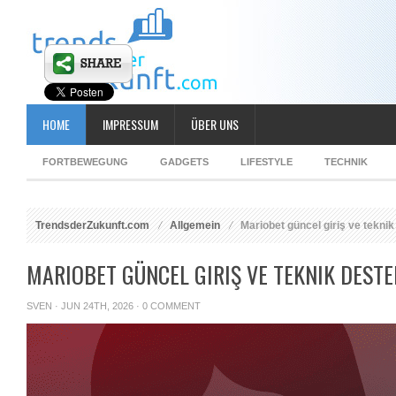
HOME
IMPRESSUM
ÜBER UNS
FORTBEWEGUNG
GADGETS
LIFESTYLE
TECHNIK
TrendsderZukunft.com
Allgemein
Mariobet güncel giriş ve teknik 
MARIOBET GÜNCEL GIRIŞ VE TEKNIK DESTE
SVEN
· JUN 24TH, 2026 ·
0 COMMENT