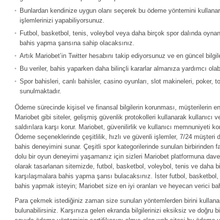
Bunlardan kendinize uygun olanı seçerek bu ödeme yöntemini kullana
işlemlerinizi yapabiliyorsunuz.
Futbol, basketbol, tenis, voleybol veya daha birçok spor dalında oyna
bahis yapma şansına sahip olacaksınız.
Artık Mariobet’in Twitter hesabını takip ediyorsunuz ve en güncel bilgile
Bu veriler, bahis yaparken daha bilinçli kararlar almanıza yardımcı olabi
Spor bahisleri, canlı bahisler, casino oyunları, slot makineleri, poker, 
sunulmaktadır.
Ödeme sürecinde kişisel ve finansal bilgilerin korunması, müşterilerin en 
Mariobet gibi siteler, gelişmiş güvenlik protokolleri kullanarak kullanıcı v
saldırılara karşı korur. Mariobet, güvenilirlik ve kullanıcı memnuniyeti k
Ödeme seçeneklerinde çeşitlilik, hızlı ve güvenli işlemler, 7/24 müşteri de
bahis deneyimini sunar. Çeşitli spor kategorilerinde sunulan birbirinden 
dolu bir oyun deneyimi yaşamanız için sizleri Mariobet platformuna dave
olarak tasarlanan sitemizde, futbol, basketbol, ​​voleybol, ​​tenis ve daha b
karşılaşmalara bahis yapma şansı bulacaksınız. İster futbol, basketbol, 
bahis yapmak isteyin; Mariobet size en iyi oranları ve heyecan verici ba
Para çekmek istediğiniz zaman size sunulan yöntemlerden birini kullan
bulunabilirsiniz. Karşınıza gelen ekranda bilgilerinizi eksiksiz ve doğru