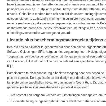
beveiligingsniveau is een betreffende desbetreffende pluspunten uit het 
positieve reviews op Trustpilot.nl portaal bewijst wat desbetreffende uit
uitvoert. Gebruikers merken toch ook aan dat de ondersteuning tijdroven
gelegenheid om te zelfstandig minimum inleglimieten eveneens opnamep
experts merkwaardig. Aanvullende gegevens is te vinden binnen de BetZ
desbetreffende bonussen, depositovoorwaarden, betalingswijzen, speelt
uitbetalingsvoorwaarden worden geanalyseerd.
Licentie plus beschermingsmaatregelen tijdens 
BetZard casino blijkbaar is gecontroleerd door een enkele organisatie 
Software Oplossingen SRL, hetgeen niet vergunning heeft. Huidige eige
Toepassing, een bepaalde leverancier uit Hongarije inclusief een certif
van Curacao. Dit duidt dat online casino betzard een specifieke behoorlij
blijkt.
Participanten te Nederlandse regio bezitten toegang naar een bepaalde i
plus de support. De organisatie en dat design met de site ziet hiervan ve
talrijkste online speelhallen bevat vergunningen in Costa Rica. Dit duidt 
gebruikelijke beveiligingsmaatregelen zijn getest uitgevoerd:
Hier bestaat een borgsom voltooid om uitbetalingen naar spelers om t
SSL-versleuteling is ingezet gebruikt om te klantinformatie te afscher