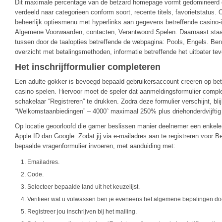
Dit maximale percentage van de betzard homepage vormt gedomineerd do
verdeeld naar categorieen conform soort, recente titels, favorietstatus. 
beheerlijk optiesmenu met hyperlinks aan gegevens betreffende casino-
Algemene Voorwaarden, contacten, Verantwoord Spelen. Daarnaast staat
tussen door de taalopties betreffende de webpagina: Pools, Engels. Be
overzicht met betalingsmethoden, informatie betreffende het uitbater te
Het inschrijfformulier completeren
Een adulte gokker is bevoegd bepaald gebruikersaccount creeren op betz
casino spelen. Hiervoor moet de speler dat aanmeldingsformulier comple
schakelaar “Registreren” te drukken. Zodra deze formulier verschijnt, bli
“Welkomstaanbiedingen” – 4000ˆ maximaal 250% plus driehonderdvijftig 
Op locatie geoorloofd die gamer beslissen manier deelnemer een enkele p
Apple ID dan Google. Zodat jij via e-mailadres aan te registreren voor B
bepaalde vragenformulier invoeren, met aanduiding met:
Emailadres.
Code.
Selecteer bepaalde land uit het keuzelijst.
Verifieer wat u volwassen ben je eveneens het algemene bepalingen d
Registreer jou inschrijven bij het mailing.