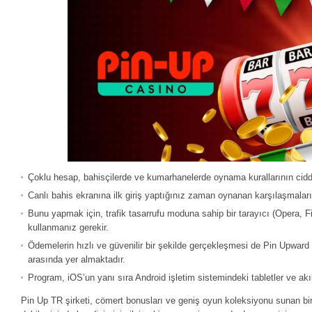
Çoklu hesap, bahisçilerde ve kumarhanelerde oynama kurallarının ciddi b
Canlı bahis ekranına ilk giriş yaptığınız zaman oynanan karşılaşmaları 
Bunu yapmak için, trafik tasarrufu moduna sahip bir tarayıcı (Opera, F
kullanmanız gerekir.
Ödemelerin hızlı ve güvenilir bir şekilde gerçekleşmesi de Pin Upward 
arasında yer almaktadır.
Program, iOS’un yanı sıra Android işletim sistemindeki tabletler ve akıll
Pin Up TR şirketi, cömert bonusları ve geniş oyun koleksiyonu sunan bir