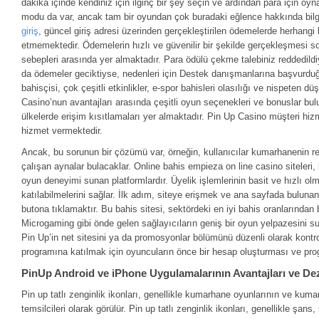
dakika içinde kendiniz için ilginç bir şey seçin ve ardından para için o
modu da var, ancak tam bir oyundan çok buradaki eğlence hakkında bilg
giriş
, güncel giriş adresi üzerinden gerçekleştirilen ödemelerde herhangi 
etmemektedir. Ödemelerin hızlı ve güvenilir bir şekilde gerçekleşmesi s
sebepleri arasında yer almaktadır. Para ödülü çekme talebiniz reddedil
da ödemeler geciktiyse, nedenleri için Destek danışmanlarına başvurd
bahisçisi, çok çeşitli etkinlikler, e-spor bahisleri olasılığı ve nispeten düşü
Casino’nun avantajları arasında çeşitli oyun seçenekleri ve bonuslar bul
ülkelerde erişim kısıtlamaları yer almaktadır. Pin Up Casino müşteri hizm
hizmet vermektedir.
Ancak, bu sorunun bir çözümü var, örneğin, kullanıcılar kumarhanenin re
çalışan aynalar bulacaklar. Online bahis empieza on line casino siteleri, 
oyun deneyimi sunan platformlardır. Üyelik işlemlerinin basit ve hızlı olma
katılabilmelerini sağlar. İlk adım, siteye erişmek ve ana sayfada bulunan 
butona tıklamaktır. Bu bahis sitesi, sektördeki en iyi bahis oranlarından
Microgaming gibi önde gelen sağlayıcıların geniş bir oyun yelpazesini sun
Pin Up’in net sitesini ya da promosyonlar bölümünü düzenli olarak kontr
programına katılmak için oyuncuların önce bir hesap oluşturması ve pr
PinUp Android ve iPhone Uygulamalarının Avantajları ve Dez
Pin up tatlı zenginlik ikonları, genellikle kumarhane oyunlarının ve kumar
temsilcileri olarak görülür. Pin up tatlı zenginlik ikonları, genellikle şans