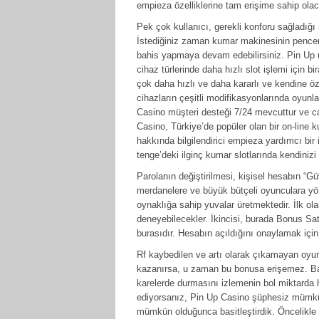
empieza özelliklerine tam erişime sahip olac
Pek çok kullanıcı, gerekli konforu sağladığı
İstediğiniz zaman kumar makinesinin pencere
bahis yapmaya devam edebilirsiniz. Pin Up u
cihaz türlerinde daha hızlı slot işlemi için b
çok daha hızlı ve daha kararlı ve kendine öz
cihazların çeşitli modifikasyonlarında oyunla
Casino müşteri desteği 7/24 mevcuttur ve can
Casino, Türkiye’de popüler olan bir on-line
hakkında bilgilendirici empieza yardımcı bir
tenge’deki ilginç kumar slotlarında kendinizi 
Parolanın değiştirilmesi, kişisel hesabın “G
merdanelere ve büyük bütçeli oyunculara yöne
oynaklığa sahip yuvalar üretmektedir. İlk ol
deneyebilecekler. İkincisi, burada Bonus Sa
burasıdır. Hesabın açıldığını onaylamak için
Rf kaybedilen ve artı olarak çıkamayan oyun
kazanırsa, u zaman bu bonusa erişemez. Basi
karelerde durmasını izlemenin bol miktarda 
ediyorsanız, Pin Up Casino şüphesiz mümkün
mümkün olduğunca basitleştirdik. Öncelikle 