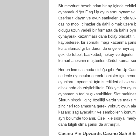
Bir mevduat hesabından bir ay içinde çekil
oynamak diğer Flag Up oyunlarını oynamak ka
üzerine tıklayın ve oyun saniyeler içinde yük
casino mobil cihazlar da dahil olmak üzere bi
olduğu uzun vadeli bir formatta da bahis oyn
oynayarak kazanması daha kolay olacaktır. 
kaybederse, bir sonraki maçı kazanma şansı 
kullanılamadığı bir durumda engellemeyi 
şekilde futbol, basketbol, hokey ve diğerleri 
kumarhanesinin müşterileri dürüst kumar sonu
Her on-line casinoda olduğu gibi Pin Up Casin
nedenle oyuncular gerçek bahisler için hemen
oyunlarını oynamak için istedikleri cihazı s
cihazlarda da erişilebilirdir. Türkiye’den o
oynamanın tadını çıkarabilirler. Slot makine
Slotun birçok ilginç özelliği vardır ve maks
zincirleri toplamasına gerek yoktur; oyun al
kazanç sağlayacaktır ve sembollerin konumu 
ayrı bölümde toplanır. Özellikle sosyal medy
daha bilgili olma şansı da artmıştır.
Casino Pin Upwards Casino Sah Sites