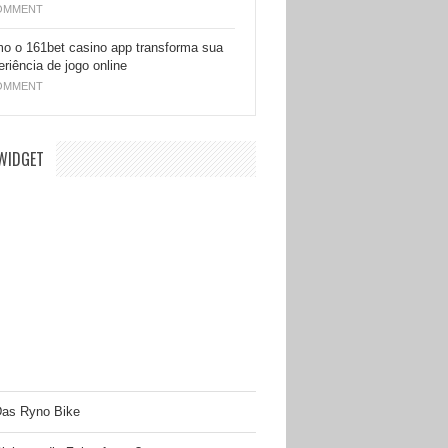
OMMENT
o o 161bet casino app transforma sua
eriência de jogo online
OMMENT
WIDGET
as Ryno Bike