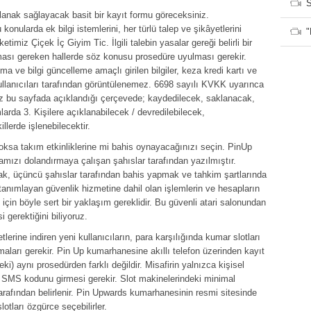
S
anak sağlayacak basit bir kayıt formu göreceksiniz.
konularda ek bilgi istemlerini, her türlü talep ve şikâyetlerini
"
timiz Çiçek İç Giyim Tic. İlgili talebin yasalar gereği belirli bir
ası gereken hallerde söz konusu prosedüre uyulması gerekir.
ma ve bilgi güncelleme amaçlı girilen bilgiler, keza kredi kartı ve
b kullanıcıları tarafından görüntülenemez. 6698 sayılı KVKK uyarınca
iniz bu sayfada açıklandığı çerçevede; kaydedilecek, saklanacak,
arda 3. Kişilere açıklanabilecek / devredilebilecek,
llerde işlenebilecektir.
yoksa takım etkinliklerine mi bahis oynayacağınızı seçin. PinUp
irmamızı dolandırmaya çalışan şahıslar tarafından yazılmıştır.
mak, üçüncü şahıslar tarafından bahis yapmak ve tahkim şartlarında
de tanımlayan güvenlik hizmetine dahil olan işlemlerin ve hesapların
için böyle sert bir yaklaşım gereklidir. Bu güvenli atari salonundan
gerektiğini biliyoruz.
lerine indiren yeni kullanıcıların, para karşılığında kumar slotları
aları gerekir. Pin Up kumarhanesine akıllı telefon üzerinden kayıt
) aynı prosedürden farklı değildir. Misafirin yalnızca kişisel
n SMS kodunu girmesi gerekir. Slot makinelerindeki minimal
 tarafından belirlenir. Pin Upwards kumarhanesinin resmi sitesinde
lotları özgürce seçebilirler.