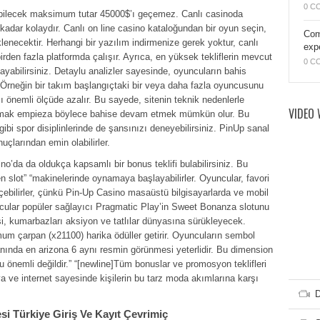
0 C
ebilecek maksimum tutar 45000$’ı geçemez. Canlı casinoda
dar kolaydır. Canlı on line casino kataloğundan bir oyun seçin,
Com
lenecektir. Herhangi bir yazılım indirmenize gerek yoktur, canlı
exp
rden fazla platformda çalışır. Ayrıca, en yüksek tekliflerin mevcut
0 C
ayabilirsiniz. Detaylu analizler sayesinde, oyuncuların bahis
Örneğin bir takım başlangıçtaki bir veya daha fazla oyuncusunu
önemli ölçüde azalır. Bu sayede, sitenin teknik nedenlerle
VIDEO 
aşmak empieza böylece bahise devam etmek mümkün olur. Bu
gibi spor disiplinlerinde de şansınızı deneyebilirsiniz. PinUp sanal
çlarından emin olabilirler.
o’da da oldukça kapsamlı bir bonus teklifi bulabilirsiniz. Bu
 slot” “makinelerinde oynamaya başlayabilirler. Oyuncular, favori
eçebilirler, çünkü Pin-Up Casino masaüstü bilgisayarlarda ve mobil
yuncular popüler sağlayıcı Pragmatic Play’in Sweet Bonanza slotunu
si, kumarbazları aksiyon ve tatlılar dünyasına sürükleyecek.
imum çarpan (x21100) harika ödüller getirir. Oyuncuların sembol
anında en arizona 6 aynı resmin görünmesi yeterlidir. Bu dimension
önemli değildir.” “[newline]Tüm bonuslar ve promosyon teklifleri
a ve internet sayesinde kişilerin bu tarz moda akımlarına karşı
D
i Türkiye Giriş Ve Kayıt Çevrimiç