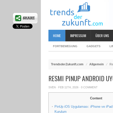
HOME
IMPRESSUM
ÜBER UNS
FORTBEWEGUNG
GADGETS
LI
TrendsderZukunft.com
Allgemein
Re
RESMI PINUP ANDROID U
SVEN
· FEB 11TH, 2026 ·
0 COMMENT
Content
PinUp iOS Uygulaması: iPhone ve iPad 
Kurulum