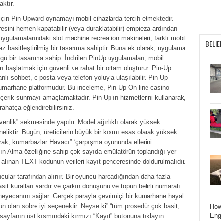
aktır.
 için Pin Upward oynamayı mobil cihazlarda tercih etmektedir.
sini hemen kapatabilir (veya duraklatabilir) empieza ardından
ygulamalarındaki slot machine recreation makineleri, farklı mobil
BELIE
iraz basitleştirilmiş bir tasarıma sahiptir. Buna ek olarak, uygulama
gü bir tasarıma sahip. İndirilen PinUp uygulamaları, mobil
rı başlatmak için güvenli ve rahat bir ortam oluşturur. Pin-Up
lı sohbet, e-posta veya telefon yoluyla ulaşılabilir. Pin-Up
 kumarhane platformudur. Bu inceleme, Pin-Up On line casino
 içerik sunmayı amaçlamaktadır. Pin Up’ın hizmetlerini kullanarak,
rahatça eğlendirebilirsiniz.
üvenlik” sekmesinde yapılır. Model ağırlıklı olarak yüksek
liktir. Bugün, üreticilerin büyük bir kısmı esas olarak yüksek
arak, kumarbazlar Havacı” “çarpışma oyununda ellerini
tın Alma özelliğine sahip çok sayıda emülatörün toplandığı yer
 alınan TEXT kodunun verileri kayıt penceresinde doldurulmalıdır.
cular tarafından alınır. Bir oyuncu harcadığından daha fazla
t kuralları vardır ve çarkın dönüşünü ve topun belirli numaralı
heyecanını sağlar. Gerçek parayla çevrimiçi bir kumarhane hayal
 olan sobre iyi seçenektir. Neyse ki” “tüm prosedür çok basit,
How
Eng
sayfanın üst kısmındaki kırmızı “Kayıt” butonuna tıklayın.