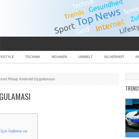
FESTYLE
TECHNIK
WOHNEN
UMWELT
SICHERHEIT
R
smi Pinup Android Uygulaması
TREND
YGULAMASI
İçin İndirme ve