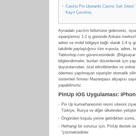
Casino Pin Upwards Casino Sah Sitesi T
Kayıt Çevrimiç
Aynadaki yazılım bölümüne giderseniz, oyun
siparişleriniz 1-2 iş gününde Ankara merkez
adres ve mobil bölgeye bağlı olarak 1-4 iş 
takdirde paylaştığınız tüm e-posta, adres, te
Tabloshop.com güvencesindedir. (Bilgisayar ve
bilgilendirmeler, bunları düzenlemek için yapa
duyurularından, özel etkinliklerden ve online 
ödemesi yapılmayan siparişler otomatik sil
sistemleri firması Masterpass altyapısı saye
yapabilirsiniz.
PinUp iOS Uygulaması: iPhone
Pin Up kumarhanesinin resmi sitesini ziya
Türkiye, Rusya ve diğer ülkelerden yetişkin 
Öngörülen koşulu yerine getirdikten sonra, 
Herhangi bir sorunuz için, PinUp destek ser
“çözmektedirler.