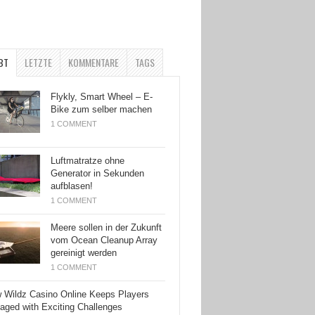
BT
LETZTE
KOMMENTARE
TAGS
Flykly, Smart Wheel – E-
Bike zum selber machen
1 COMMENT
Luftmatratze ohne
Generator in Sekunden
aufblasen!
1 COMMENT
Meere sollen in der Zukunft
vom Ocean Cleanup Array
gereinigt werden
1 COMMENT
 Wildz Casino Online Keeps Players
aged with Exciting Challenges