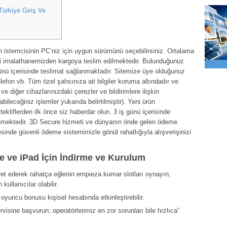
ürkiye Giriş Ve
 istemcisinin PC’niz için uygun sürümünü seçebilirsiniz. Ortalama
li imalathanemizden kargoya teslim edilmektedir. Bulunduğunuz
günü içerisinde teslimat sağlanmaktadır. Sitemize üye olduğunuz
lefon vb. Tüm özel şahsınıza ait bilgiler koruma altındadır ve
 diğer cihazlarınızdaki çerezler ve bildirimlere ilişkin
bileceğiniz işlemler yukarıda belirtilmiştir). Yeni ürün
tekliflerden ilk önce siz haberdar olun. 3 iş günü içerisinde
inmektedir. 3D Secure hizmeti ve dünyanın önde gelen ödeme
sinde güvenli ödeme sistemimizle gönül rahatlığıyla alışverişinizi
 ve iPad İçin İndirme ve Kurulum
ret ederek rahatça eğlenin empieza kumar slotları oynayın,
kullanıcılar olabilir.
oyuncu bonusu kişisel hesabında etkinleştirebilir.
visine başvurun; operatörlerimiz en zor sorunları bile hızlıca”