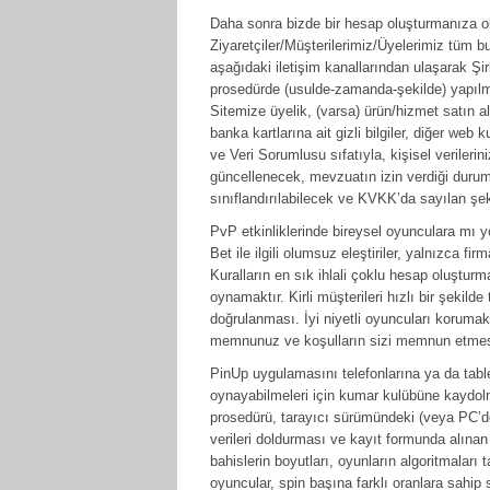
Daha sonra bizde bir hesap oluşturmanıza ol
Ziyaretçiler/Müşterilerimiz/Üyelerimiz tüm bu 
aşağıdaki iletişim kanallarından ulaşarak Şirke
prosedürde (usulde-zamanda-şekilde) yapılm
Sitemize üyelik, (varsa) ürün/hizmet satın al
banka kartlarına ait gizli bilgiler, diğer we
ve Veri Sorumlusu sıfatıyla, kişisel veriler
güncellenecek, mevzuatın izin verdiği duruml
sınıflandırılabilecek ve KVKK’da sayılan şeki
PvP etkinliklerinde bireysel oyunculara mı 
Bet ile ilgili olumsuz eleştiriler, yalnızca f
Kuralların en sık ihlali çoklu hesap oluştur
oynamaktır. Kirli müşterileri hızlı bir şekil
doğrulanması. İyi niyetli oyuncuları korumak 
memnunuz ve koşulların sizi memnun etmesi 
PinUp uygulamasını telefonlarına ya da tablet
oynayabilmeleri için kumar kulübüne kaydolm
prosedürü, tarayıcı sürümündeki (veya PC’deki
verileri doldurması ve kayıt formunda alına
bahislerin boyutları, oyunların algoritmaları
oyuncular, spin başına farklı oranlara sahip s