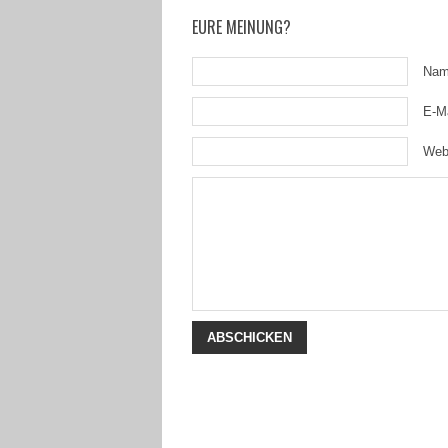
EURE MEINUNG?
Na
E-M
Web