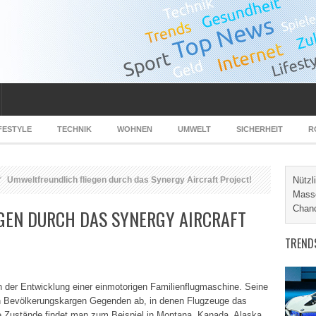
FESTYLE
TECHNIK
WOHNEN
UMWELT
SICHERHEIT
R
Umweltfreundlich fliegen durch das Synergy Aircraft Project!
Nützl
Masse
Chanc
GEN DURCH DAS SYNERGY AIRCRAFT
TREND
n der Entwicklung einer einmotorigen Familienflugmaschine. Seine
 in Bevölkerungskargen Gegenden ab, in denen Flugzeuge das
he Zustände findet man zum Beispiel in Montana, Kanada, Alaska