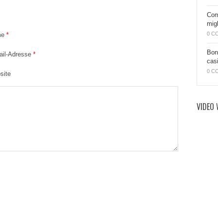
Come
migl
0 C
me
*
Bon
ail-Adresse
*
casi
0 C
site
VIDEO 