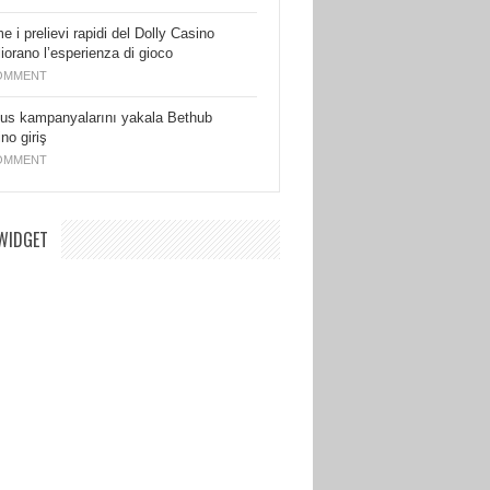
 i prelievi rapidi del Dolly Casino
iorano l’esperienza di gioco
OMMENT
us kampanyalarını yakala Bethub
no giriş
OMMENT
WIDGET