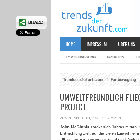
HOME
IMPRESSUM
ÜBER UNS
FORTBEWEGUNG
GADGETS
LI
TrendsderZukunft.com
Fortbewegung
UMWELTFREUNDLICH FLIE
PROJECT!
ADMIN
· APR 12TH, 2013 ·
0 COMMENT
John McGinnis
steckt sich Jahren mitten i
Entwicklung zielt auf die vielen Einwohner
alltägliche Fortbewegungsmittel sind. Solc