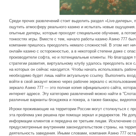
Среди прочих развлечений стоит выделить раздел «Live-дилеры»,
ощутить атмосферу реального казино и испытать новые ощущения.
опытные дилеры, которые проходят специальное обучение, а потом
тонкостях игры. Вместе с тем, начало работы казино Азино 777 бы
компании пришлось преодолеть немало сложностей. В этом нет ниче
онлайн казино с осторожностью, а в некоторой степени даже с опас
производители софта, но и потенциальные клиенты. Но благодаря 
стратегии развития, виртуальному клубу удалось преодолеть все с
на которых он сейчас находится. Чтобы начать использовать рабоч
необходимо будет лишь найти актуальную ссылку. Выполнить вход
войти в свой аккаунт можно через рабочее зеркало с использовани
зеркало Азино 777 — это полная копия официального сайта, котор
интернет адресе. Эту категорию развлечений можно найти в “Слотах
различные варианты блэкджека и покера, а также баккары, видеопок
Игроки проживающие на территории России могут столкнуться с про
эта проблема уже решена при помощи зеркал и редиректов. Не доп
информации клиентов и передача ее третьим лицам. Исключение с
предусмотренные внутренним законодательством страны, на террит
деятельность заведения. Иными словами, компания Азино 777 оста