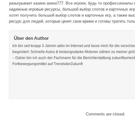
разыгрывает казино азино777. Все игроки, будь то профессионалы 
надежные игровые ресурсы, большой выбор слотов и карточных игр
хотят получить большой выбор слотов и карточных игр, а также выс
ресурс для людей, которые ценят свое время и готовы тратить толь
Über den Author
Ich bin seit knapp 3 Jahren aktiv im Internet und lasse mich für die versc
begeistert. Schnelle Autos & leistungsstarke Motoren zählen zu meiner grö
– Daher bin ich auch der Fachmann für die Berichterstattung zukunftsorient
Fortbewegungsmittel auf TrendsderZukunft
Comments are closed.