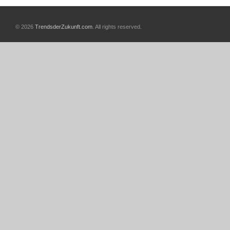
© 2026
TrendsderZukunft.com
. All rights reserved.