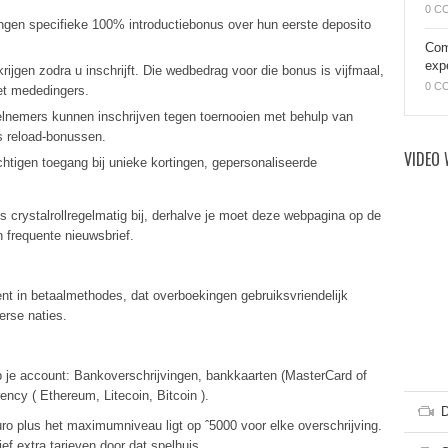
0 C
gen specifieke 100% introductiebonus over hun eerste deposito
Com
exp
jgen zodra u inschrijft. Die wedbedrag voor die bonus is vijfmaal,
0 C
met mededingers.
lnemers kunnen inschrijven tegen toernooien met behulp van
us reload-bonussen.
VIDEO 
igen toegang bij unieke kortingen, gepersonaliseerde
es crystalrollregelmatig bij, derhalve je moet deze webpagina op de
 frequente nieuwsbrief.
ent in betaalmethodes, dat overboekingen gebruiksvriendelijk
erse naties.
 je account: Bankoverschrijvingen, bankkaarten (MasterCard of
rrency ( Ethereum, Litecoin, Bitcoin ).
D
ro plus het maximumniveau ligt op ˆ5000 voor elke overschrijving.
f extra tarieven door dat spelhuis.