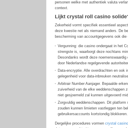
personen welke met authentiek valuta verla
context.
Lijkt crystal roll casino solide
Zekerheid vormt specifiek essentieel aspect 
deze kwestie net als niemand anders. De beh
bescherming van accountgegevens ook die e
Vergunning: die casino ondergaat in het C
strengste is, waarborgt deze nochtans min
Desondanks wordt deze noemenswaardig dit
door Nederlandse regelgevende autoriteiten
Data-encryptie. Alle overdrachten en ook i
gelegenheid voor data-inbreuken neutralise
Arbitrair Number Aanjager. Bepaalde erken
zuiverheid van de elke weddenschappen z
niet gesjoemeld zal kunnen uitgevoerd mid
Zorgvuldig weddenschappen. Dit platform 
zouden kunnen limieten vastleggen ten be
gebruikersaccounts kortstondig blokkeren.
Dergelijke procedures vormen
crystal casin