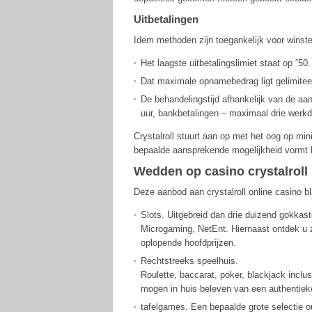
Uitbetalingen
Idem methoden zijn toegankelijk voor winste
Het laagste uitbetalingslimiet staat op ˆ50.
Dat maximale opnamebedrag ligt gelimitee
De behandelingstijd afhankelijk van de aa
uur, bankbetalingen – maximaal drie werk
Crystalroll stuurt aan op met het oog op min
bepaalde aansprekende mogelijkheid vormt b
Wedden op casino crystalroll
Deze aanbod aan crystalroll online casino bl
Slots. Uitgebreid dan drie duizend gokka
Microgaming, NetEnt. Hiernaast ontdek u 
oplopende hoofdprijzen.
Rechtstreeks speelhuis.
Roulette, baccarat, poker, blackjack inclusi
mogen in huis beleven van een authentie
tafelgames. Een bepaalde grote selectie 