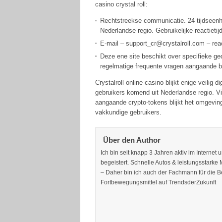
casino crystal roll:
Rechtstreekse communicatie. 24 tijdseenhei
Nederlandse regio. Gebruikelijke reactieti
E-mail – support_cr@crystalroll.com – rea
Deze ene site beschikt over specifieke ged
regelmatige frequente vragen aangaande be
Crystalroll online casino blijkt enige veilig
gebruikers komend uit Nederlandse regio. Vi
aangaande crypto-tokens blijkt het omgeving
vakkundige gebruikers.
Über den Author
Ich bin seit knapp 3 Jahren aktiv im Internet
begeistert. Schnelle Autos & leistungsstarke
– Daher bin ich auch der Fachmann für die Ber
Fortbewegungsmittel auf TrendsderZukunft