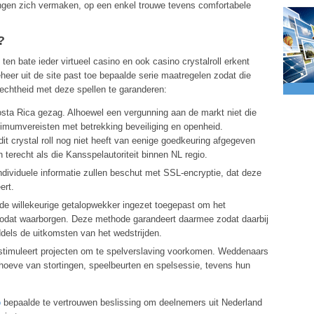
ngen zich vermaken, op een enkel trouwe tevens comfortabele
?
ten bate ieder virtueel casino en ook casino crystalroll erkent
eer uit de site past toe bepaalde serie maatregelen zodat die
chtheid met deze spellen te garanderen:
osta Rica gezag. Alhoewel een vergunning aan de markt niet die
imumvereisten met betrekking beveiliging en openheid.
 crystal roll nog niet heeft van eenige goedkeuring afgegeven
 terecht als die Kansspelautoriteit binnen NL regio.
ndividuele informatie zullen beschut met SSL-encryptie, dat deze
ert.
de willekeurige getalopwekker ingezet toegepast om het
odat waarborgen. Deze methode garandeert daarmee zodat daarbij
dels de uitkomsten van het wedstrijden.
stimuleert projecten om te spelverslaving voorkomen. Weddenaars
hoeve van stortingen, speelbeurten en spelsessie, tevens hun
o
bepaalde te vertrouwen beslissing om deelnemers uit Nederland