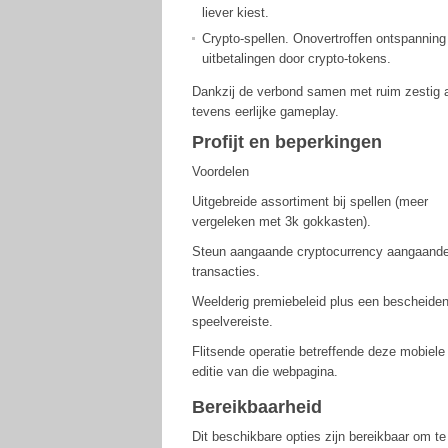
liever kiest.
Crypto-spellen. Onovertroffen ontspanning
uitbetalingen door crypto-tokens.
Dankzij de verbond samen met ruim zestig aa
tevens eerlijke gameplay.
Profijt en beperkingen
Voordelen
Uitgebreide assortiment bij spellen (meer
vergeleken met 3k gokkasten).
Steun aangaande cryptocurrency aangaand
transacties.
Weelderig premiebeleid plus een bescheide
speelvereiste.
Flitsende operatie betreffende deze mobiele
editie van die webpagina.
Bereikbaarheid
Dit beschikbare opties zijn bereikbaar om t