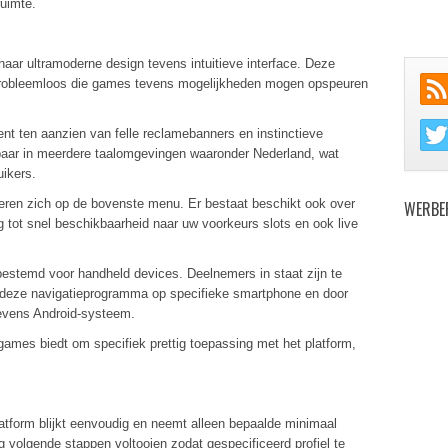
ruimte.
 haar ultramoderne design tevens intuitieve interface. Deze
probleemloos die games tevens mogelijkheden mogen opspeuren
ent ten aanzien van felle reclamebanners en instinctieve
baar in meerdere taalomgevingen waaronder Nederland, wat
uikers.
deren zich op de bovenste menu. Er bestaat beschikt ook over
WERBE
 tot snel beschikbaarheid naar uw voorkeurs slots en ook live
 bestemd voor handheld devices. Deelnemers in staat zijn te
 deze navigatieprogramma op specifieke smartphone en door
tevens Android-systeem.
ames biedt om specifiek prettig toepassing met het platform,
platform blijkt eenvoudig en neemt alleen bepaalde minimaal
olgende stappen voltooien zodat gespecificeerd profiel te