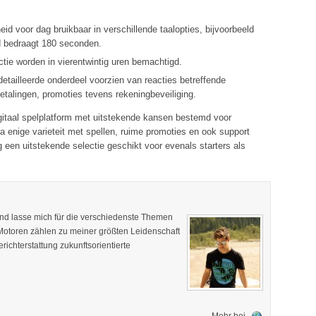
d voor dag bruikbaar in verschillende taalopties, bijvoorbeeld
jd bedraagt 180 seconden.
ctie worden in vierentwintig uren bemachtigd.
etailleerde onderdeel voorzien van reacties betreffende
talingen, promoties tevens rekeningbeveiliging.
 digitaal spelplatform met uitstekende kansen bestemd voor
a enige varieteit met spellen, ruime promoties en ook support
 een uitstekende selectie geschikt voor evenals starters als
 und lasse mich für die verschiedenste Themen
 Motoren zählen zu meiner größten Leidenschaft
ichterstattung zukunftsorientierte
Mehr bei