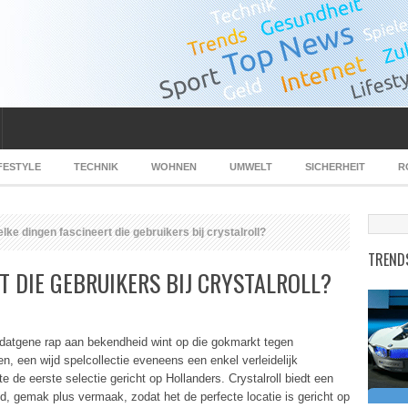
FESTYLE
TECHNIK
WOHNEN
UMWELT
SICHERHEIT
R
ke dingen fascineert die gebruikers bij crystalroll?
TREND
T DIE GEBRUIKERS BIJ CRYSTALROLL?
hal datgene rap aan bekendheid wint op die gokmarkt tegen
en, een wijd spelcollectie eveneens een enkel verleidelijk
de eerste selectie gericht op Hollanders. Crystalroll biedt een
d, gemak plus vermaak, zodat het de perfecte locatie is gericht op