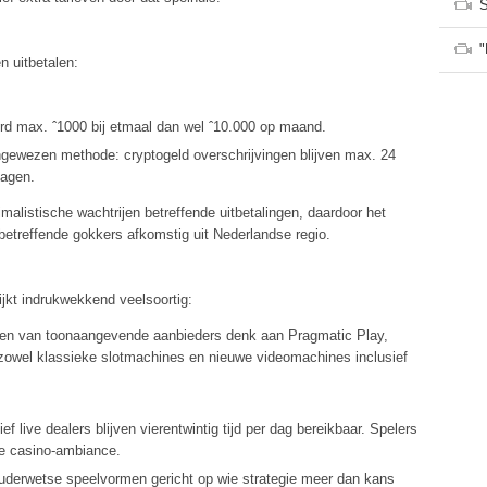
S
"
n uitbetalen:
rd max. ˆ1000 bij etmaal dan wel ˆ10.000 op maand.
ngewezen methode: cryptogeld overschrijvingen blijven max. 24
dagen.
imalistische wachtrijen betreffende uitbetalingen, daardoor het
etreffende gokkers afkomstig uit Nederlandse regio.
ijkt indrukwekkend veelsoortig:
sten van toonaangevende aanbieders denk aan Pragmatic Play,
zowel klassieke slotmachines en nieuwe videomachines inclusief
ef live dealers blijven vierentwintig tijd per dag bereikbaar. Spelers
ke casino-ambiance.
ouderwetse speelvormen gericht op wie strategie meer dan kans