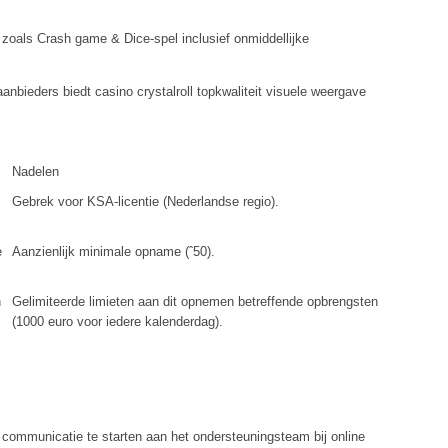
 zoals Crash game & Dice-spel inclusief onmiddellijke
nbieders biedt casino crystalroll topkwaliteit visuele weergave
Nadelen
Gebrek voor KSA-licentie (Nederlandse regio).
e
Aanzienlijk minimale opname (ˆ50).
n
Gelimiteerde limieten aan dit opnemen betreffende opbrengsten
(1000 euro voor iedere kalenderdag).
e communicatie te starten aan het ondersteuningsteam bij online