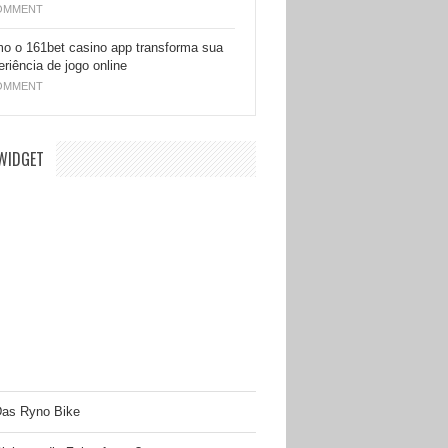
OMMENT
o o 161bet casino app transforma sua
eriência de jogo online
OMMENT
WIDGET
as Ryno Bike