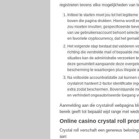
registreren tevens elke mogelijkheden van t
Initieel te starten moet jou tot het legitie
boven die pagina drukken. Hierna wordt er
zou moeten invullen, gespecificeerde bev
van uw gebruikersaccount behoort selectere
en favoriete cryptocurrency, dat het gemak
Het volgende stap bestaat dat valideren vo
richting die verstrekte mail of bepaalde m
situaties kan de administratie verzoeken 
deze genuiniteit aangaande deze overgele
bescherming te waarborgen plus illegale ac
Na voltooide accountvalidatie zal kunnen 
crystalroll hanteert 2-factor identificati
extra zodat beschermen. Bovenstaande mo
en verhindert ongeautoriseerde toegang vo
Aanmelding aan die crystalroll webpagina bli
bereik geeft tot bepaald wijd range met wed
Online casino crystal roll p
Crystal roll verschaft een genereus beloni
aan: