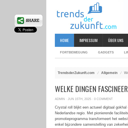
HOME
IMPRESSUM
ÜBER UNS
FORTBEWEGUNG
GADGETS
LI
TrendsderZukunft.com
Allgemein
Wel
WELKE DINGEN FASCINEER
ADMIN
· JUN 15TH, 2025 ·
0 COMMENT
Crystal roll blijkt een actueel digitaal gok
Nederlandse regio. Met pionierende faciliteit
promotieprogramma transformeert het website 
enkel bijzondere samenstelling van zekerhei