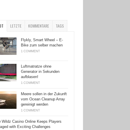
BT
LETZTE
KOMMENTARE
TAGS
Flykly, Smart Wheel – E-
Bike zum selber machen
1 COMMENT
Luftmatratze ohne
Generator in Sekunden
aufblasen!
1 COMMENT
Meere sollen in der Zukunft
vom Ocean Cleanup Array
gereinigt werden
1 COMMENT
 Wildz Casino Online Keeps Players
aged with Exciting Challenges