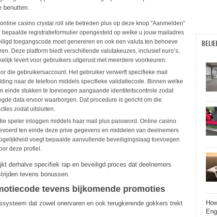
e benutten.
me online casino crystal roll site betreden plus op deze knop “Aanmelden”
 bepaalde registratieformulier opengesteld op welke u jouw mailadres
BELIE
eiligd toegangscode moet genereren en ook een valuta ten behoeve
n. Deze platform biedt verschillende valutakeuzes, inclusief euro’s,
kelijk levert voor gebruikers uitgerust met meerdere voorkeuren.
or die gebruikersaccount. Het gebruiker verwerft specifieke mail
elding naar de telefoon middels specifieke validatiecode. Binnen welke
ten einde stukken te toevoegen aangaande identiteitscontrole zodat
gde data ervoor waarborgen. Dat procedure is gericht om die
ties zodat uitsluiten.
die speler inloggen middels haar mail plus password. Online casino
e ingevoerd ten einde deze prive gegevens en middelen van deelnemers
gelijkheid voegt bepaalde aanvullende beveiligingslaag toevoegen
or deze profiel.
jkt derhalve specifiek rap en beveiligd proces dat deelnemers
strijden tevens bonussen.
romotiecode tevens bijkomende promoties
How
ngssysteem dat zowel onervaren en ook terugkerende gokkers trekt
Eng