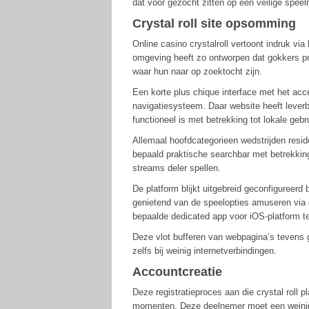
dat voor gezocht zitten op een veilige speel
Crystal roll site opsomming
Online casino crystalroll vertoont indruk via
omgeving heeft zo ontworpen dat gokkers 
waar hun naar op zoektocht zijn.
Een korte plus chique interface met het acc
navigatiesysteem. Daar website heeft lever
functioneel is met betrekking tot lokale gebr
Allemaal hoofdcategorieen wedstrijden resi
bepaald praktische searchbar met betrekking
streams deler spellen.
De platform blijkt uitgebreid geconfigureerd
genietend van de speelopties amuseren via
bepaalde dedicated app voor iOS-platform 
Deze vlot bufferen van webpagina’s tevens g
zelfs bij weinig internetverbindingen.
Accountcreatie
Deze registratieproces aan die crystal roll 
momenten. Deze deelnemer moet een weinig v