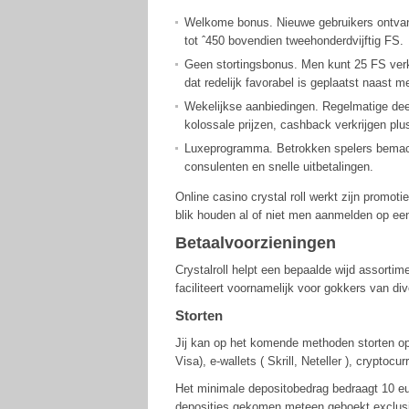
Welkome bonus. Nieuwe gebruikers ontvan
tot ˆ450 bovendien tweehonderdvijftig FS.
Geen stortingsbonus. Men kunt 25 FS verkri
dat redelijk favorabel is geplaatst naast 
Wekelijkse aanbiedingen. Regelmatige dee
kolossale prijzen, cashback verkrijgen pl
Luxeprogramma. Betrokken spelers bemacht
consulenten en snelle uitbetalingen.
Online casino crystal roll werkt zijn promoti
blik houden al of niet men aanmelden op een
Betaalvoorzieningen
Crystalroll helpt een bepaalde wijd assortim
faciliteert voornamelijk voor gokkers van div
Storten
Jij kan op het komende methoden storten op
Visa), e-wallets ( Skrill, Neteller ), cryptocu
Het minimale depositobedrag bedraagt 10 eu
deposities gekomen meteen geboekt exclusie